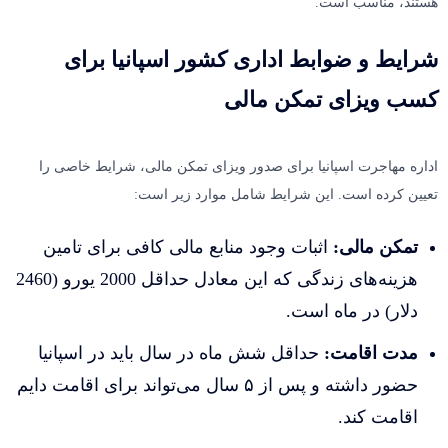
هستند، مناسب است.
o
u
شرایط و ضوابط اداری کشور اسپانیا برای
l
کسب ویزای تمکن مالی
d
b
اداره مهاجرت اسپانیا برای صدور ویزای تمکن مالی، شرایط خاصی را
e
تعیین کرده است. این شرایط شامل موارد زیر است:
l
e
تمکن مالی:
اثبات وجود منابع مالی کافی برای تامین
f
هزینه‌های زندگی که این معادل حداقل 2000 یورو (2460
t
دلار) در ماه است.
b
مدت اقامت:
حداقل شش ماه در سال باید در اسپانیا
l
حضور داشته و پس از ۵ سال می‌تواند برای اقامت دایم
a
اقامت کند.
n