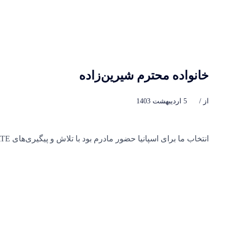
رش
ه
حتوا
خانواده محترم شیرین‌زاده
از
/
5 اردیبهشت 1403
انتخاب ما برای اسپانیا حضور مادرم بود با تلاش و پیگیری‌های INVESTATE موفق شدیم مامان رو هم در کنارمون داشته باشیم و ویزای ایشون هم اومد.